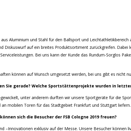
te aus Aluminium und Stahl für den Ballsport und Leichtathletikbere
d Diskuswurf auf ein breites Produktsortiment zurückgreifen. Dabei le
rviceleistungen. Bei uns kann der Kunde das Rundum-Sorglos Paket 
ten können auf Wunsch umgesetzt werden, bei uns gibt es nicht nur
ten Sie gerade? Welche Sportstättenprojekte wurden in letz
gewickelt, unter anderem durften wir unsere Sportgeräte für die Sport
an mobilen Toren für das Stadtgebiet Frankfurt und Stuttgart liefern
können sich die Besucher der FSB Cologne 2019 freuen?
und –Innovationen exklusiv auf der Messe. Unsere Besucher können li