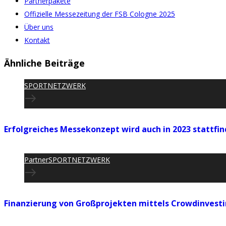
Partnerpakete
Offizielle Messezeitung der FSB Cologne 2025
Über uns
Kontakt
Ähnliche Beiträge
SPORTNETZWERK
Erfolgreiches Messekonzept wird auch in 2023 stattfi
Partner
SPORTNETZWERK
Finanzierung von Großprojekten mittels Crowdinvest