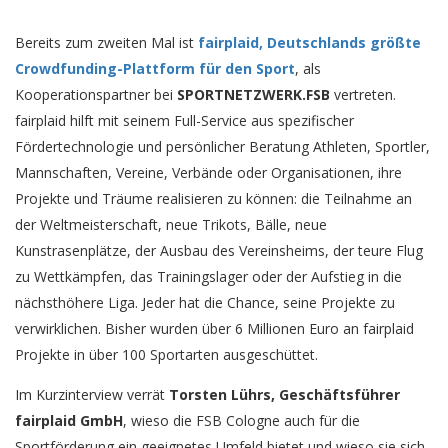
Bereits zum zweiten Mal ist
fairplaid, Deutschlands größte
Crowdfunding-Plattform für den Sport
, als
Kooperationspartner bei
SPORTNETZWERK.FSB
vertreten.
fairplaid hilft mit seinem Full-Service aus spezifischer
Fördertechnologie und persönlicher Beratung Athleten, Sportler,
Mannschaften, Vereine, Verbände oder Organisationen, ihre
Projekte und Träume realisieren zu können: die Teilnahme an
der Weltmeisterschaft, neue Trikots, Bälle, neue
Kunstrasenplätze, der Ausbau des Vereinsheims, der teure Flug
zu Wettkämpfen, das Trainingslager oder der Aufstieg in die
nächsthöhere Liga. Jeder hat die Chance, seine Projekte zu
verwirklichen. Bisher wurden über 6 Millionen Euro an fairplaid
Projekte in über 100 Sportarten ausgeschüttet.
Im Kurzinterview verrät
Torsten Lührs, Geschäftsführer
fairplaid GmbH
, wieso die FSB Cologne auch für die
Sportförderung ein geeignetes Umfeld bietet und wieso sie sich