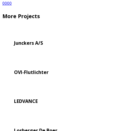
0
0
0
0
More Projects
Junckers A/S
OVI-Flutlichter
LEDVANCE
Losberger De Boer